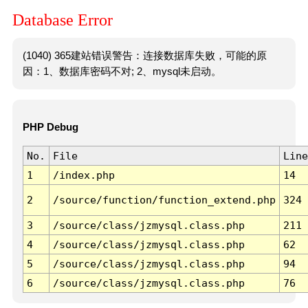
Database Error
(1040) 365建站错误警告：连接数据库失败，可能的原
因：1、数据库密码不对; 2、mysql未启动。
PHP Debug
No.
File
Line
1
/index.php
14
2
/source/function/function_extend.php
324
3
/source/class/jzmysql.class.php
211
4
/source/class/jzmysql.class.php
62
5
/source/class/jzmysql.class.php
94
6
/source/class/jzmysql.class.php
76