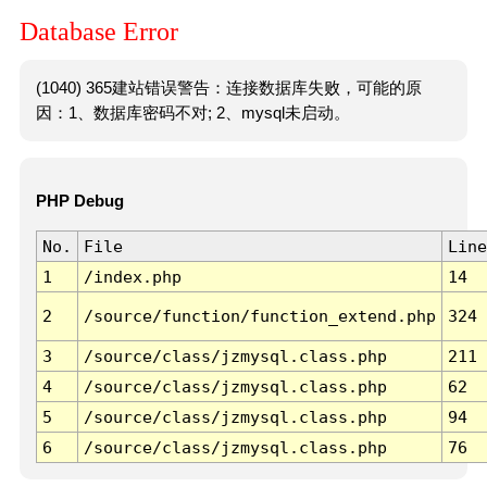
Database Error
(1040) 365建站错误警告：连接数据库失败，可能的原
因：1、数据库密码不对; 2、mysql未启动。
PHP Debug
No.
File
Line
1
/index.php
14
2
/source/function/function_extend.php
324
3
/source/class/jzmysql.class.php
211
4
/source/class/jzmysql.class.php
62
5
/source/class/jzmysql.class.php
94
6
/source/class/jzmysql.class.php
76