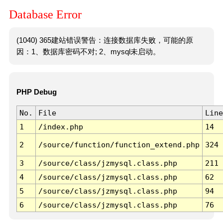
Database Error
(1040) 365建站错误警告：连接数据库失败，可能的原
因：1、数据库密码不对; 2、mysql未启动。
PHP Debug
No.
File
Line
1
/index.php
14
2
/source/function/function_extend.php
324
3
/source/class/jzmysql.class.php
211
4
/source/class/jzmysql.class.php
62
5
/source/class/jzmysql.class.php
94
6
/source/class/jzmysql.class.php
76