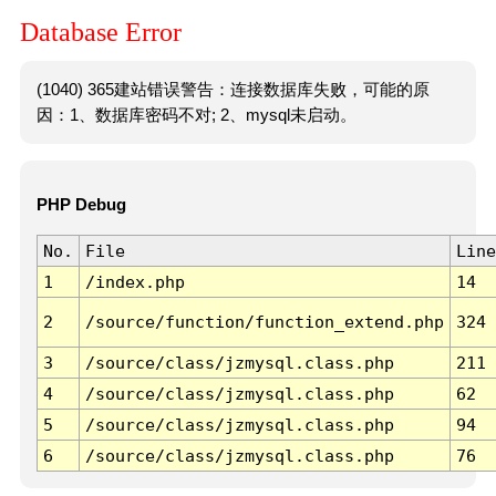
Database Error
(1040) 365建站错误警告：连接数据库失败，可能的原
因：1、数据库密码不对; 2、mysql未启动。
PHP Debug
No.
File
Line
1
/index.php
14
2
/source/function/function_extend.php
324
3
/source/class/jzmysql.class.php
211
4
/source/class/jzmysql.class.php
62
5
/source/class/jzmysql.class.php
94
6
/source/class/jzmysql.class.php
76