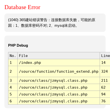
Database Error
(1040) 365建站错误警告：连接数据库失败，可能的原
因：1、数据库密码不对; 2、mysql未启动。
PHP Debug
No.
File
Line
1
/index.php
14
2
/source/function/function_extend.php
324
3
/source/class/jzmysql.class.php
211
4
/source/class/jzmysql.class.php
62
5
/source/class/jzmysql.class.php
94
6
/source/class/jzmysql.class.php
76