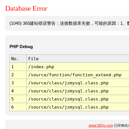
Database Error
(1040) 365建站错误警告：连接数据库失败，可能的原因：1、数
PHP Debug
No.
File
1
/index.php
2
/source/function/function_extend.php
3
/source/class/jzmysql.class.php
4
/source/class/jzmysql.class.php
5
/source/class/jzmysql.class.php
6
/source/class/jzmysql.class.php
www.365jz.com
已经将此