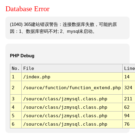
Database Error
(1040) 365建站错误警告：连接数据库失败，可能的原
因：1、数据库密码不对; 2、mysql未启动。
PHP Debug
No.
File
Line
1
/index.php
14
2
/source/function/function_extend.php
324
3
/source/class/jzmysql.class.php
211
4
/source/class/jzmysql.class.php
62
5
/source/class/jzmysql.class.php
94
6
/source/class/jzmysql.class.php
76