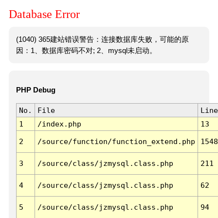
Database Error
(1040) 365建站错误警告：连接数据库失败，可能的原
因：1、数据库密码不对; 2、mysql未启动。
PHP Debug
No.
File
Line
1
/index.php
13
2
/source/function/function_extend.php
1548
3
/source/class/jzmysql.class.php
211
4
/source/class/jzmysql.class.php
62
5
/source/class/jzmysql.class.php
94