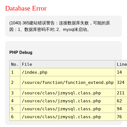
Database Error
(1040) 365建站错误警告：连接数据库失败，可能的原
因：1、数据库密码不对; 2、mysql未启动。
PHP Debug
No.
File
Line
1
/index.php
14
2
/source/function/function_extend.php
324
3
/source/class/jzmysql.class.php
211
4
/source/class/jzmysql.class.php
62
5
/source/class/jzmysql.class.php
94
6
/source/class/jzmysql.class.php
76