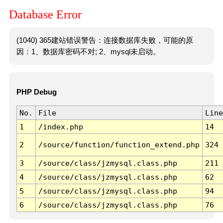
Database Error
(1040) 365建站错误警告：连接数据库失败，可能的原
因：1、数据库密码不对; 2、mysql未启动。
PHP Debug
No.
File
Line
1
/index.php
14
2
/source/function/function_extend.php
324
3
/source/class/jzmysql.class.php
211
4
/source/class/jzmysql.class.php
62
5
/source/class/jzmysql.class.php
94
6
/source/class/jzmysql.class.php
76