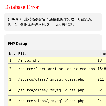
Database Error
(1040) 365建站错误警告：连接数据库失败，可能的原
因：1、数据库密码不对; 2、mysql未启动。
PHP Debug
No.
File
Line
1
/index.php
13
2
/source/function/function_extend.php
1548
3
/source/class/jzmysql.class.php
211
4
/source/class/jzmysql.class.php
62
5
/source/class/jzmysql.class.php
94