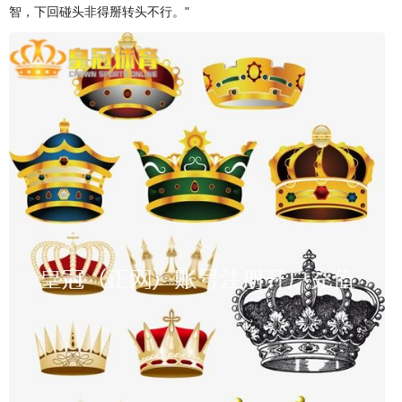
智，下回碰头非得掰转头不行。"