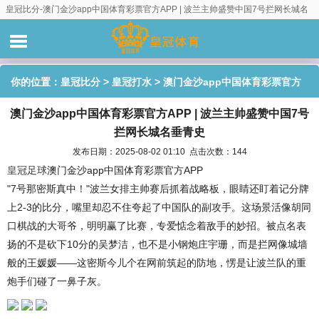
皇冠比分-澳门金沙app中国体育彩票官方APP | 波兰主帅盛赞中国7号拦网长城名
垂青史
你的位置：
皇冠比分
>
皇冠打水
> 澳门金沙app中国体育彩票官方
澳门金沙app中国体育彩票官方APP | 波兰主帅盛赞中国7号
APP | 波兰主帅盛赞中国7号拦网长城名垂青史
拦网长城名垂青史
发布日期：2025-08-02 01:10 点击次数：144
皇冠足球
澳门金沙app中国体育彩票官方APP
"7号那密斯真中！"波兰女排主帅赛后抓着战略板，眼睛还盯着记分牌
上2-3的比分，嘴里却忍不住夸起了中国队的副攻手。这场景活像胡同
口棋战的大哥爷，明明赢了比赛，专爱惦念着敌手的妙招。被点名表
扬的不是砍下10分的吴梦洁，也不是小钢炮庄宇珊，而是拦网像城墙
般的王媛媛——这密斯今儿个在网前筑起的防地，愣是让波兰队的重
炮手们碰了一鼻子灰。