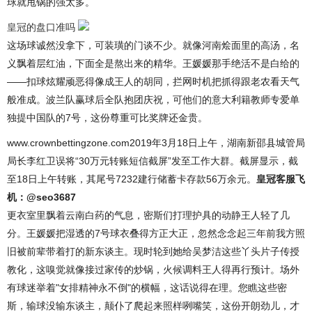
球就甩锅的强太多。
皇冠的盘口准吗
这场球诚然没拿下，可装璜的门谈不少。就像河南烩面里的高汤，名
义飘着层红油，下面全是熬出来的精华。王媛媛那手绝活不是白给的
——扣球炫耀顽恶得像成王人的胡同，拦网时机把抓得跟老农看天气
般准成。波兰队赢球后全队抱团庆祝，可他们的意大利籍教师专爱单
独提中国队的7号，这份尊重可比奖牌还金贵。
www.crownbettingzone.com2019年3月18日上午，湖南新邵县城管局
局长李红卫误将“30万元转账短信截屏”发至工作大群。截屏显示，截
至18日上午转账，其尾号7232建行储蓄卡存款56万余元。
皇冠客服飞
机：@seo3687
更衣室里飘着云南白药的气息，密斯们打理护具的动静王人轻了几
分。王媛媛把湿透的7号球衣叠得方正大正，忽然念念起三年前我方照
旧被前辈带着打的新东谈主。现时轮到她给吴梦洁这些丫头片子传授
教化，这嗅觉就像接过家传的炒锅，火候调料王人得再行预计。场外
有球迷举着"女排精神永不倒"的横幅，这话说得在理。您瞧这些密
斯，输球没输东谈主，颠仆了爬起来照样咧嘴笑，这份开朗劲儿，才