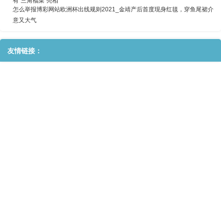
有“三角福菜”亮相
怎么举报博彩网站欧洲杯出线规则2021_金靖产后首度现身红毯，穿鱼尾裙介
意又大气
友情链接：