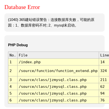
Database Error
(1040) 365建站错误警告：连接数据库失败，可能的原
因：1、数据库密码不对; 2、mysql未启动。
PHP Debug
No.
File
Line
1
/index.php
14
2
/source/function/function_extend.php
324
3
/source/class/jzmysql.class.php
211
4
/source/class/jzmysql.class.php
62
5
/source/class/jzmysql.class.php
94
6
/source/class/jzmysql.class.php
76