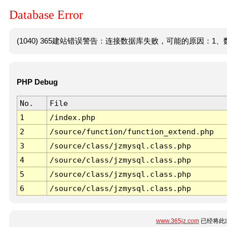
Database Error
(1040) 365建站错误警告：连接数据库失败，可能的原因：1、数
PHP Debug
No.
File
1
/index.php
2
/source/function/function_extend.php
3
/source/class/jzmysql.class.php
4
/source/class/jzmysql.class.php
5
/source/class/jzmysql.class.php
6
/source/class/jzmysql.class.php
www.365jz.com
已经将此