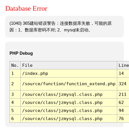
Database Error
(1040) 365建站错误警告：连接数据库失败，可能的原
因：1、数据库密码不对; 2、mysql未启动。
PHP Debug
No.
File
Line
1
/index.php
14
2
/source/function/function_extend.php
324
3
/source/class/jzmysql.class.php
211
4
/source/class/jzmysql.class.php
62
5
/source/class/jzmysql.class.php
94
6
/source/class/jzmysql.class.php
76