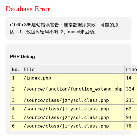
Database Error
(1040) 365建站错误警告：连接数据库失败，可能的原
因：1、数据库密码不对; 2、mysql未启动。
PHP Debug
No.
File
Line
1
/index.php
14
2
/source/function/function_extend.php
324
3
/source/class/jzmysql.class.php
211
4
/source/class/jzmysql.class.php
62
5
/source/class/jzmysql.class.php
94
6
/source/class/jzmysql.class.php
76