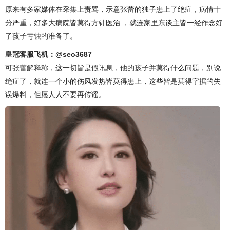
原来有多家媒体在采集上责骂，示意张蕾的独子患上了绝症，病情十
分严重，好多大病院皆莫得方针医治 ，就连家里东谈主皆一经作念好
了孩子亏蚀的准备了。
皇冠客服飞机：@seo3687
可张蕾解释称，这一切皆是假讯息，他的孩子并莫得什么问题，别说
绝症了，就连一个小的伤风发热皆莫得患上，这些皆是莫得字据的失
误爆料，但愿人人不要再传谣。