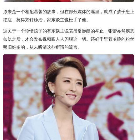
原来是一个相配温馨的故事，但在部分媒体的嘴里，就成了孩子患上
绝症，莫得方针诊治，家东谈主也松手了他。
这关于一个珍惜孩子的有东谈主说哀吊常惨酷的举止，张蕾亦然疾恶
如仇之后，才会发布视频跟人人闪现这一切。还好千里着冷静的粉丝
照旧好多的，从未听清这些所谓的流言。