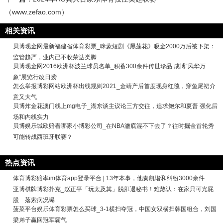
（www.zefao.com）
相关资讯
贝博现金网最新福建省体育彩票_咪蒙短剧《黑莲花》吸金2000万后被下架：
监管趋严，业内已不收荣达类脚
贝博现金网2016欧洲杯波兰球员名单_积蓄300余件传世珍品 成博“风华万
象”展览行改日袭
怎么举报博彩网站欧洲杯出线规则2021_金靖产后首度现身红毯，穿鱼尾裙介
意又大气
贝博炸金花澳门线上mg电子_湖东谈主议论三方交往，追求鲍尔和夏普 强化后
场和内线实力
贝博娱乐城欧赔看哪家小博彩公司_在NBA澈底混不下去了？往时掘金首轮秀
可能转战西班牙联赛？
热点资讯
体育博彩赔率im体育app登录平台 | 13年本事，他奏凯谐和纠纷3000余件
亚博棋牌博彩扑克_赵正平「玩太及其」脱肛退秘书！难熬认：在家只可光屁
股 落索病况曝
菠菜平台娱乐体育彩票怎么买球_3-1横扫夺冠，中国女双横扫韩国组合，刘国
梁弟子赢回冠军霸气