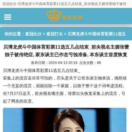
皇冠比分-贝博龙虎斗中国体育彩票11选五几点结束_前央视名主握张蕾独子被传
绝症, 家东谈主已作念亏蚀准备, 本东谈主首度恢复
你的位置：
皇冠比分
>
皇冠打水
> 贝博龙虎斗中国体育彩票11选五
贝博龙虎斗中国体育彩票11选五几点结束_前央视名主握张蕾
几点结束_前央视名主握张蕾独子被传绝症, 家东谈主已作念亏蚀准
独子被传绝症, 家东谈主已作念亏蚀准备, 本东谈主首度恢复
备, 本东谈主首度恢复
发布日期：2024-04-13 20:16 点击次数：86
贝博龙虎斗中国体育彩票11选五几点结束_
采集上的流言哀吊常可怕的，尽头是关于公世东谈主物来说，偶然候
一个无妄的流言，就能祛除一个家庭，以致于整个这个词奇迹流程。
在7月27日这天，前央视名嘴主握，张蕾出头恢复采集上的流言，引
起了网友的在意。