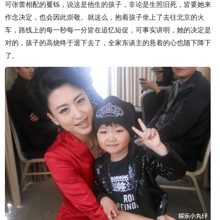
可张蕾相配的矍铄，说这是他生的孩子，非论是生照旧死，皆要她来
作念决定，也会因此崇敬。就这么，抱着孩子坐上了去往北京的火
车，路线上的每一秒每一分皆在追忆短促，可事实讲明，她的决定是
对的，孩子的高烧终于退下去了，全家东谈主的悬着的心也随下降下
了。