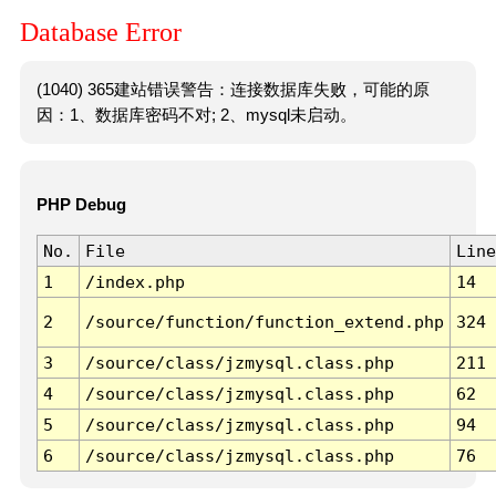
Database Error
(1040) 365建站错误警告：连接数据库失败，可能的原
因：1、数据库密码不对; 2、mysql未启动。
PHP Debug
No.
File
Line
1
/index.php
14
2
/source/function/function_extend.php
324
3
/source/class/jzmysql.class.php
211
4
/source/class/jzmysql.class.php
62
5
/source/class/jzmysql.class.php
94
6
/source/class/jzmysql.class.php
76