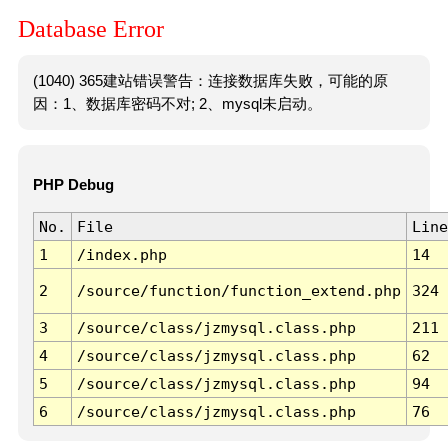
Database Error
(1040) 365建站错误警告：连接数据库失败，可能的原
因：1、数据库密码不对; 2、mysql未启动。
PHP Debug
No.
File
Line
1
/index.php
14
2
/source/function/function_extend.php
324
3
/source/class/jzmysql.class.php
211
4
/source/class/jzmysql.class.php
62
5
/source/class/jzmysql.class.php
94
6
/source/class/jzmysql.class.php
76