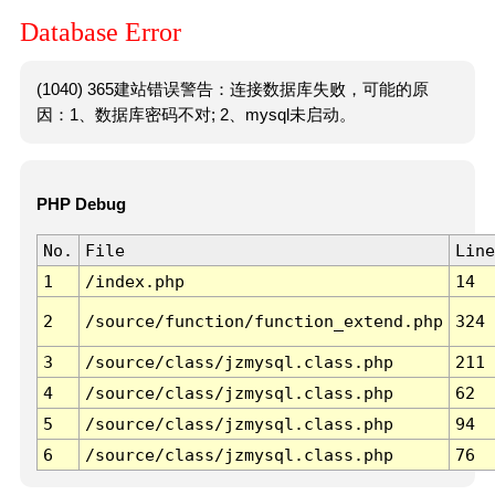
Database Error
(1040) 365建站错误警告：连接数据库失败，可能的原
因：1、数据库密码不对; 2、mysql未启动。
PHP Debug
No.
File
Line
1
/index.php
14
2
/source/function/function_extend.php
324
3
/source/class/jzmysql.class.php
211
4
/source/class/jzmysql.class.php
62
5
/source/class/jzmysql.class.php
94
6
/source/class/jzmysql.class.php
76