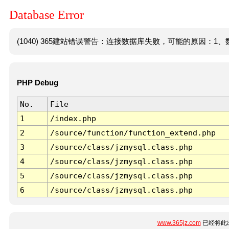
Database Error
(1040) 365建站错误警告：连接数据库失败，可能的原因：1、数
PHP Debug
No.
File
1
/index.php
2
/source/function/function_extend.php
3
/source/class/jzmysql.class.php
4
/source/class/jzmysql.class.php
5
/source/class/jzmysql.class.php
6
/source/class/jzmysql.class.php
www.365jz.com
已经将此