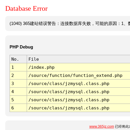
Database Error
(1040) 365建站错误警告：连接数据库失败，可能的原因：1、数
PHP Debug
No.
File
1
/index.php
2
/source/function/function_extend.php
3
/source/class/jzmysql.class.php
4
/source/class/jzmysql.class.php
5
/source/class/jzmysql.class.php
6
/source/class/jzmysql.class.php
www.365jz.com
已经将此