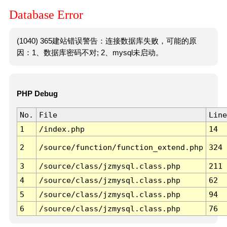
Database Error
(1040) 365建站错误警告：连接数据库失败，可能的原
因：1、数据库密码不对; 2、mysql未启动。
PHP Debug
No.
File
Line
1
/index.php
14
2
/source/function/function_extend.php
324
3
/source/class/jzmysql.class.php
211
4
/source/class/jzmysql.class.php
62
5
/source/class/jzmysql.class.php
94
6
/source/class/jzmysql.class.php
76