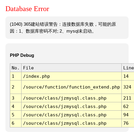
Database Error
(1040) 365建站错误警告：连接数据库失败，可能的原
因：1、数据库密码不对; 2、mysql未启动。
PHP Debug
No.
File
Line
1
/index.php
14
2
/source/function/function_extend.php
324
3
/source/class/jzmysql.class.php
211
4
/source/class/jzmysql.class.php
62
5
/source/class/jzmysql.class.php
94
6
/source/class/jzmysql.class.php
76