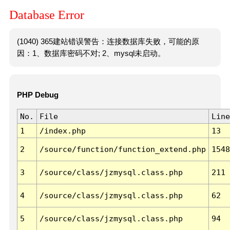
Database Error
(1040) 365建站错误警告：连接数据库失败，可能的原
因：1、数据库密码不对; 2、mysql未启动。
PHP Debug
No.
File
Line
1
/index.php
13
2
/source/function/function_extend.php
1548
3
/source/class/jzmysql.class.php
211
4
/source/class/jzmysql.class.php
62
5
/source/class/jzmysql.class.php
94